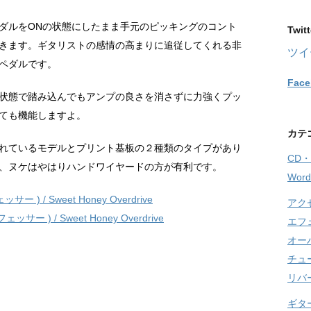
ダルをONの状態にしたまま手元のピッキングのコント
Twitt
きます。ギタリストの感情の高まりに追従してくれる非
ツイ
ペダルです。
Fac
状態で踏み込んでもアンプの良さを消さずに力強くプッ
ても機能しますよ。
カテ
れているモデルとプリント基板の２種類のタイプがあり
CD
、ヌケはやはりハンドワイヤードの方が有利です。
Word
 ) / Sweet Honey Overdrive
アク
エフ
オー
チュ
リバ
ギタ