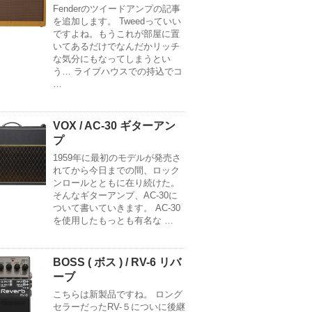
Fenderのツイードアンプの記事
を追加します。 Tweedっていい
ですよね。もうこれが部屋に置
いてあるだけでなんだかリッチ
な気分にもなってしまうとい
う… ライブハウスでの持込でコ
…
VOX / AC-30 ギターアン
プ
1959年に最初のモデルが発売さ
れてから今日までの間、ロック
ンロールとともに在り続けた。
そんなギターアンプ、AC-30に
ついて書いていきます。 AC-30
を使用したもっとも有名な …
BOSS ( ボス ) / RV-6 リバ
ーブ
こちらは新製品ですね。 ロング
セラーだったRV-５についに後継