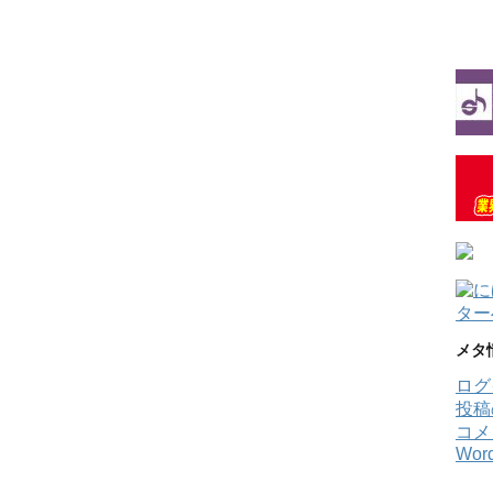
メタ
ログ
投
コメ
Word